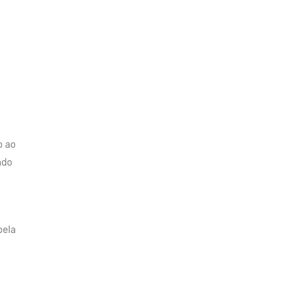
o ao
ndo
pela