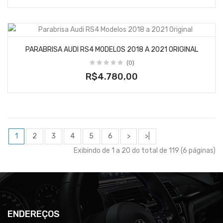
PARABRISA AUDI RS4 MODELOS 2018 A 2021 ORIGINAL
(0)
R$4.780,00
1
2
3
4
5
6
>
>|
Exibindo de 1 a 20 do total de 119 (6 páginas)
ENDEREÇOS