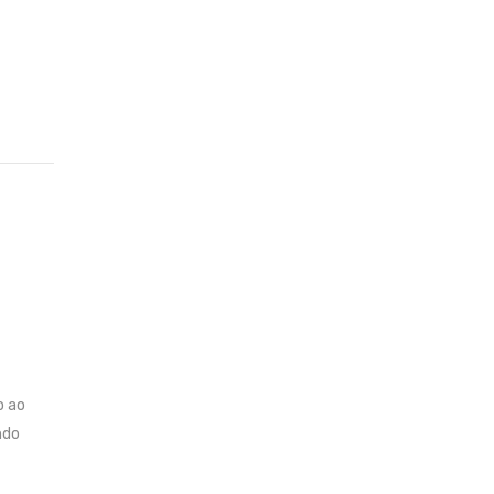
o ao
ndo