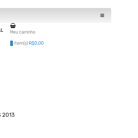
AL
Meu carrinho
0
item(s)
R$0,00
 2013