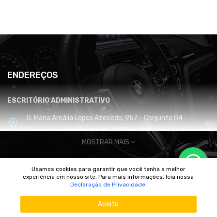
ENDEREÇOS
ESCRITÓRIO ADMINISTRATIVO
R. Maria Amália Lopes Azevedo, 957 - Conjunto 04 -
Tremembé, São Paulo - SP, 02350-001
MOSTRAR MAIS
CENTRO DE DISTRIBUIÇÃO E LOGÍSTICA
Usamos cookies para garantir que você tenha a melhor
Cabreúva / SP
experiência em nosso site. Para mais informações, leia nossa
© 2010/2025 Imperador Motores |
DhiWeb Desenvolvimento de
Declaração de Privacidade
.
Sites
Aceito