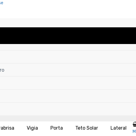
se
ro
rabrisa
Vigia
Porta
Teto Solar
Lateral
M