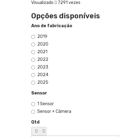
Visualizado
7291 vezes
Opções disponíveis
Ano de fabricação
2019
2020
2021
2022
2023
2024
2025
Sensor
1 Sensor
Sensor + Câmera
Qtd