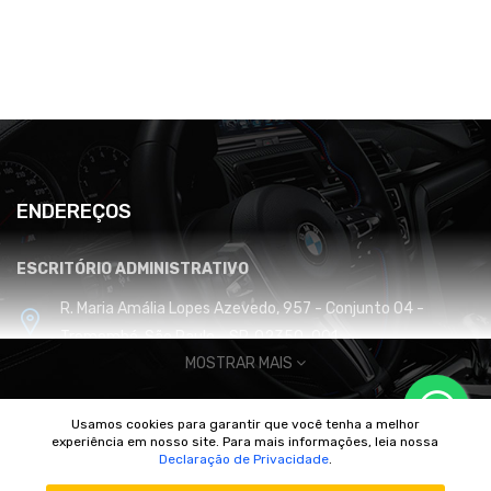
ENDEREÇOS
ESCRITÓRIO ADMINISTRATIVO
R. Maria Amália Lopes Azevedo, 957 - Conjunto 04 -
Tremembé, São Paulo - SP, 02350-001
MOSTRAR MAIS
CENTRO DE DISTRIBUIÇÃO E LOGÍSTICA
Usamos cookies para garantir que você tenha a melhor
Cabreúva / SP
experiência em nosso site. Para mais informações, leia nossa
© 2010/2025 Imperador Motores |
DhiWeb Desenvolvimento de
Declaração de Privacidade
.
Sites