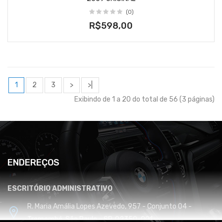
(0)
R$598,00
1
2
3
>
>|
Exibindo de 1 a 20 do total de 56 (3 páginas)
ENDEREÇOS
ESCRITÓRIO ADMINISTRATIVO
R. Maria Amália Lopes Azevedo, 957 - Conjunto 04 -
Tremembé, São Paulo - SP, 02350-001