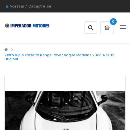
Acessar
/
Cadastre-se
0
Vidro Vigia Traseiro Range Rover Vogue Modelos 2006 A 2012
Original