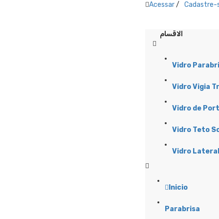
Acessar
/
Cadastre-
الاقسام
Vidro Parabr
Vidro Vigia T
Vidro de Por
Vidro Teto S
Vidro Latera
Inicio
Parabrisa