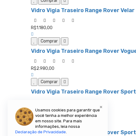
Comprar
Vidro Vigia Traseiro Range Rover Velar
R$1.180,00
Comprar
Vidro Vigia Traseiro Range Rover Vogu
R$2.980,00
Comprar
Vidro Vigia Traseiro Range Rover Spor
×
R$2.980,00
Usamos cookies para garantir que
você tenha a melhor experiência
em nosso site. Para mais
Comprar
informações, leia nossa
Vidro Vigia Traseiro Range Rover Spor
Declaração de Privacidade
.