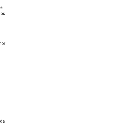
 e
ios
hor
 da