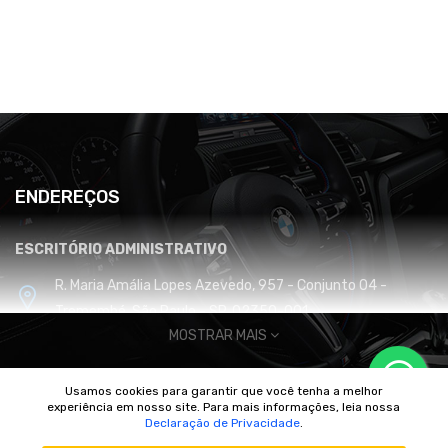
ENDEREÇOS
ESCRITÓRIO ADMINISTRATIVO
R. Maria Amália Lopes Azevedo, 957 - Conjunto 04 -
Tremembé, São Paulo - SP, 02350-001
MOSTRAR MAIS
CENTRO DE DISTRIBUIÇÃO E LOGÍSTICA
Usamos cookies para garantir que você tenha a melhor
Cabreúva / SP
experiência em nosso site. Para mais informações, leia nossa
© 2010/2025 Imperador Motores |
DhiWeb Desenvolvimento de
Declaração de Privacidade
.
Sites