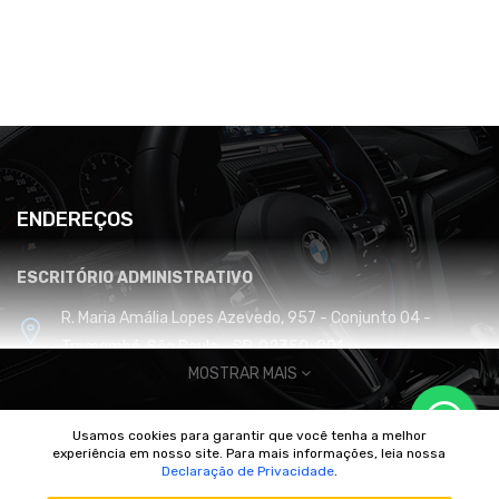
ENDEREÇOS
ESCRITÓRIO ADMINISTRATIVO
R. Maria Amália Lopes Azevedo, 957 - Conjunto 04 -
Tremembé, São Paulo - SP, 02350-001
MOSTRAR MAIS
CENTRO DE DISTRIBUIÇÃO E LOGÍSTICA
Usamos cookies para garantir que você tenha a melhor
Cabreúva / SP
experiência em nosso site. Para mais informações, leia nossa
© 2010/2025 Imperador Motores |
DhiWeb Desenvolvimento de
Declaração de Privacidade
.
Sites