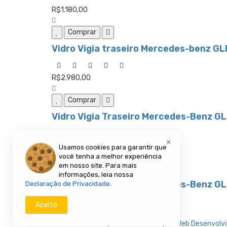
R$1.180,00
Comprar
Vidro Vigia traseiro Mercedes-benz G
R$2.980,00
Comprar
Vidro Vigia Traseiro Mercedes-Benz G
×
R$1.080,00
Usamos cookies para garantir que
você tenha a melhor experiência
em nosso site. Para mais
Comprar
informações, leia nossa
Vidro Vigia Traseiro Mercedes-Benz G
Declaração de Privacidade
.
Aceito
R$3.980,00
© 2010/2025 Imperador Motores |
DhiWeb Desenvolvi