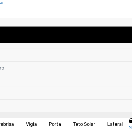
se
ro
rabrisa
Vigia
Porta
Teto Solar
Lateral
M