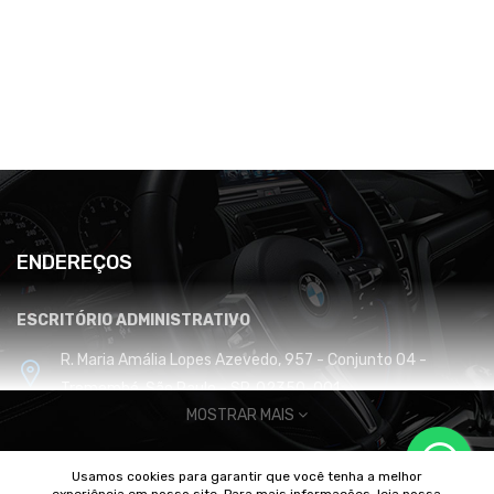
ENDEREÇOS
ESCRITÓRIO ADMINISTRATIVO
R. Maria Amália Lopes Azevedo, 957 - Conjunto 04 -
Tremembé, São Paulo - SP, 02350-001
MOSTRAR MAIS
CENTRO DE DISTRIBUIÇÃO E LOGÍSTICA
Usamos cookies para garantir que você tenha a melhor
Cabreúva / SP