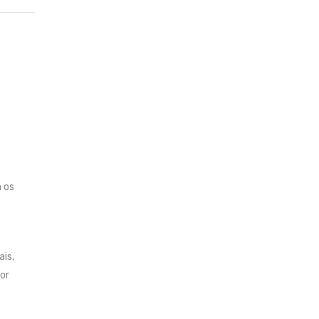
a os
is,
or