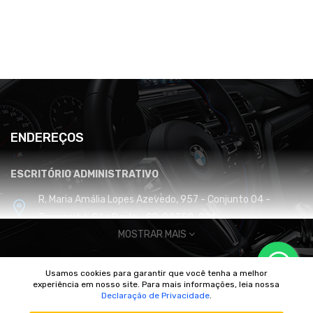
ENDEREÇOS
ESCRITÓRIO ADMINISTRATIVO
R. Maria Amália Lopes Azevedo, 957 - Conjunto 04 -
Tremembé, São Paulo - SP, 02350-001
MOSTRAR MAIS
CENTRO DE DISTRIBUIÇÃO E LOGÍSTICA
Usamos cookies para garantir que você tenha a melhor
Cabreúva / SP
experiência em nosso site. Para mais informações, leia nossa
© 2010/2025 Imperador Motores |
DhiWeb Desenvolvimento de
Declaração de Privacidade
.
Sites