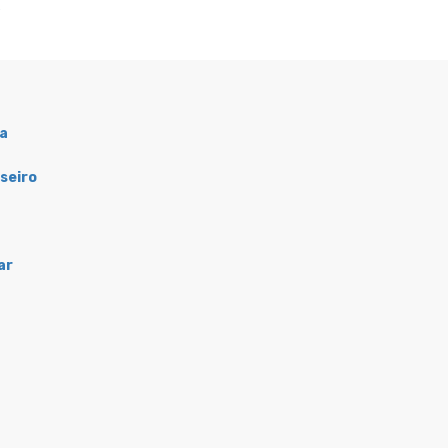
e
sa
aseiro
ar