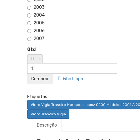
2003
2004
2005
2006
2007
Qtd
Whatsapp
Etiquetas:
Vidro Vigia Traseiro Mercedes-benz C200 Modelos 2001 A 20
Vidro Traseiro Vigia
Descrição