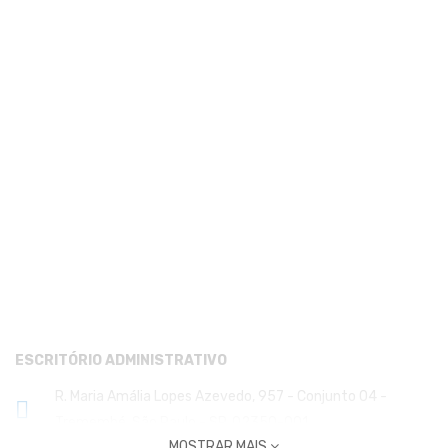
ENDEREÇOS
ESCRITÓRIO ADMINISTRATIVO
R. Maria Amália Lopes Azevedo, 957 - Conjunto 04 -
Tremembé, São Paulo - SP, 02350-001
MOSTRAR MAIS