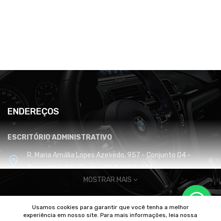
ENDEREÇOS
ESCRITÓRIO ADMINISTRATIVO
R. Maria Amália Lopes Azevedo, 957 - Conjunto 04 -
Tremembé, São Paulo - SP, 02350-001
MOSTRAR MAIS
CENTRO DE DISTRIBUIÇÃO E LOGÍSTICA
Usamos cookies para garantir que você tenha a melhor
Cabreúva / SP
experiência em nosso site. Para mais informações, leia nossa
© 2010/2025 Imperador Motores |
DhiWeb Desenvolvimento de