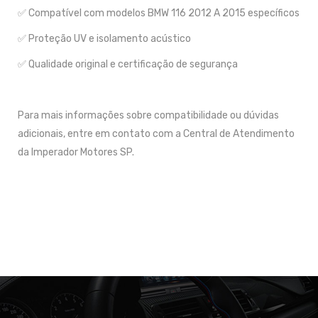
✅ Compatível com modelos BMW 116 2012 A 2015 específicos
✅ Proteção UV e isolamento acústico
✅ Qualidade original e certificação de segurança
Para mais informações sobre compatibilidade ou dúvidas
adicionais, entre em contato com a Central de Atendimento
da Imperador Motores SP.