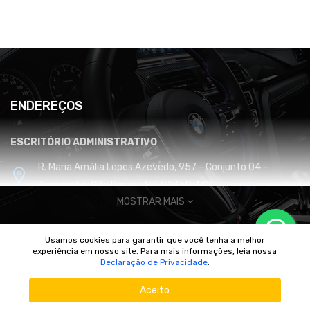
ENDEREÇOS
ESCRITÓRIO ADMINISTRATIVO
R. Maria Amália Lopes Azevedo, 957 - Conjunto 04 -
Tremembé, São Paulo - SP, 02350-001
MOSTRAR MAIS
CENTRO DE DISTRIBUIÇÃO E LOGÍSTICA
Usamos cookies para garantir que você tenha a melhor
Cabreúva / SP
experiência em nosso site. Para mais informações, leia nossa
© 2010/2025 Imperador Motores |
DhiWeb Desenvolvimento de
Declaração de Privacidade
.
Sites
Aceito
CONTATO