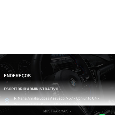
ENDEREÇOS
ESCRITÓRIO ADMINISTRATIVO
R. Maria Amália Lopes Azevedo, 957 - Conjunto 04 -
Tremembé, São Paulo - SP, 02350-001
MOSTRAR MAIS