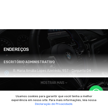
ENDEREÇOS
ESCRITÓRIO ADMINISTRATIVO
R. Maria Amália Lopes Azevedo, 957 - Conjunto 04 -
Tremembé, São Paulo - SP, 02350-001
MOSTRAR MAIS
CENTRO DE DISTRIBUIÇÃO E LOGÍSTICA
Usamos cookies para garantir que você tenha a melhor
Cabreúva / SP
experiência em nosso site. Para mais informações, leia nossa
© 2010/2025 Imperador Motores |
DhiWeb Desenvolvimento de
Declaração de Privacidade
.
Sites