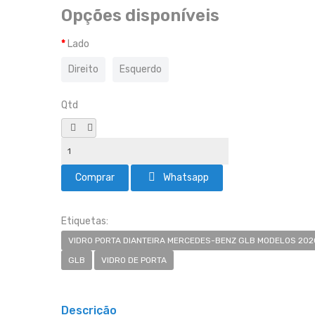
Opções disponíveis
Lado
Direito
Esquerdo
Qtd
Whatsapp
Etiquetas:
VIDRO PORTA DIANTEIRA MERCEDES-BENZ GLB MODELOS 2020
GLB
VIDRO DE PORTA
Descrição