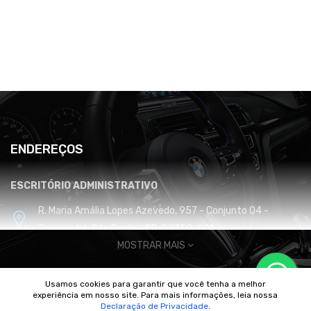
ENDEREÇOS
ESCRITÓRIO ADMINISTRATIVO
R. Maria Amália Lopes Azevedo, 957 - Conjunto 04 -
Tremembé, São Paulo - SP, 02350-001
MOSTRAR MAIS
CENTRO DE DISTRIBUIÇÃO E LOGÍSTICA
Usamos cookies para garantir que você tenha a melhor
Cabreúva / SP
experiência em nosso site. Para mais informações, leia nossa
© 2010/2025 Imperador Motores |
DhiWeb Desenvolvimento de
Declaração de Privacidade
.