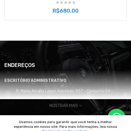
R$680,00
ENDEREÇOS
ESCRITÓRIO ADMINISTRATIVO
R. Maria Amália Lopes Azevedo, 957 - Conjunto 04 -
Tremembé, São Paulo - SP, 02350-001
MOSTRAR MAIS
CENTRO DE DISTRIBUIÇÃO E LOGÍSTICA
Usamos cookies para garantir que você tenha a melhor
Cabreúva / SP
experiência em nosso site. Para mais informações, leia nossa
© 2010/2025 Imperador Motores |
DhiWeb Desenvolvimento de