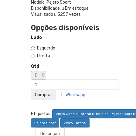
Modelo:
Pajero Sport
Disponibilidade:
Em estoque
Visualizado
3257 vezes
Opções disponíveis
Lado
Esquerdo
Direito
Qtd
Whatsapp
Etiquetas:
Vidro Janela Lateral Mitsubishi Pajero Sport 
Pajero Sport
Vidro Lateral
Descrição