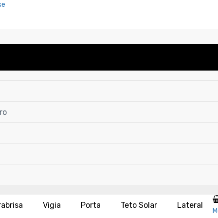
se
ro
rabrisa
Vigia
Porta
Teto Solar
Lateral
M