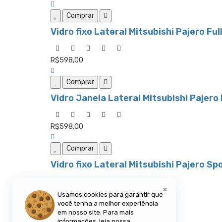
Comprar
Vidro fixo Lateral Mitsubishi Pajero Fu
R$598,00
Comprar
Vidro Janela Lateral Mitsubishi Pajero
R$598,00
Comprar
Vidro fixo Lateral Mitsubishi Pajero S
×
R$498,00
Usamos cookies para garantir que
você tenha a melhor experiência
em nosso site. Para mais
Comprar
informações, leia nossa