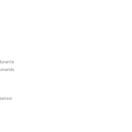
 durante
cionando
 sensor