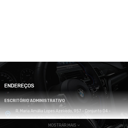
ENDEREÇOS
ESCRITÓRIO ADMINISTRATIVO
R. Maria Amália Lopes Azevedo, 957 - Conjunto 04 -
Tremembé, São Paulo - SP, 02350-001
MOSTRAR MAIS