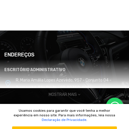
ENDEREÇOS
ESCRITÓRIO ADMINISTRATIVO
R. Maria Amália Lopes Azevedo, 957 - Conjunto 04 -
Tremembé, São Paulo - SP, 02350-001
MOSTRAR MAIS
CENTRO DE DISTRIBUIÇÃO E LOGÍSTICA
Usamos cookies para garantir que você tenha a melhor
Cabreúva / SP
experiência em nosso site. Para mais informações, leia nossa
© 2010/2025 Imperador Motores |
DhiWeb Desenvolvimento de
Declaração de Privacidade
.
Sites