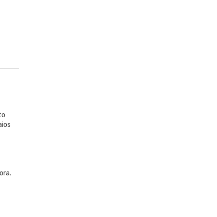
to
aios
ora.