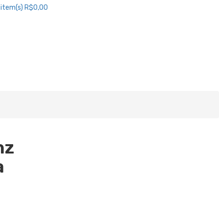
item(s)
R$0,00
nz
a