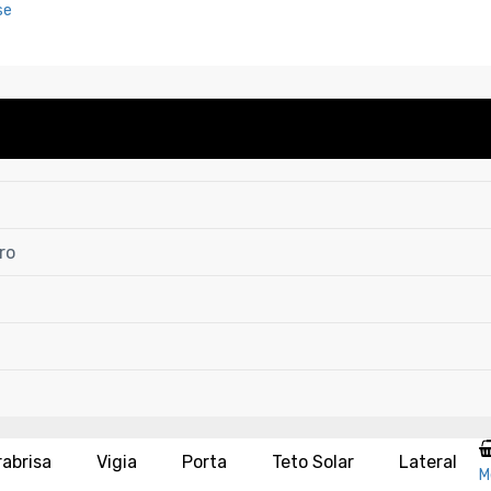
se
ro
rabrisa
Vigia
Porta
Teto Solar
Lateral
M