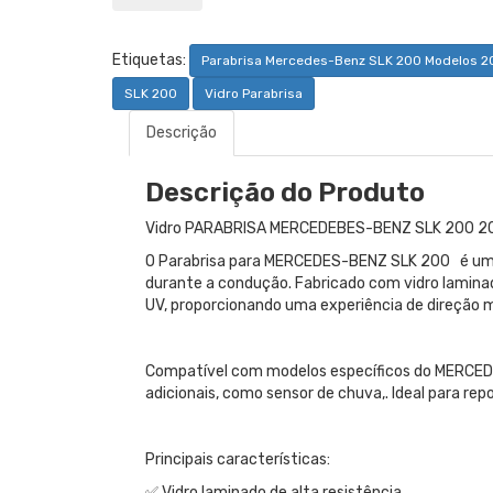
Etiquetas:
Parabrisa Mercedes-Benz SLK 200 Modelos 2
SLK 200
Vidro Parabrisa
Descrição
Descrição do Produto
Vidro PARABRISA MERCEDEBES-BENZ SLK 200 2
O Parabrisa para MERCEDES-BENZ SLK 200 é um co
durante a condução. Fabricado com vidro laminado
UV, proporcionando uma experiência de direção m
Compatível com modelos específicos do MERCED
adicionais, como sensor de chuva,. Ideal para re
Principais características:
✅ Vidro laminado de alta resistência