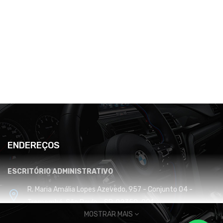
ENDEREÇOS
ESCRITÓRIO ADMINISTRATIVO
R. Maria Amália Lopes Azevedo, 957 - Conjunto 04 -
Tremembé, São Paulo - SP, 02350-001
MOSTRAR MAIS