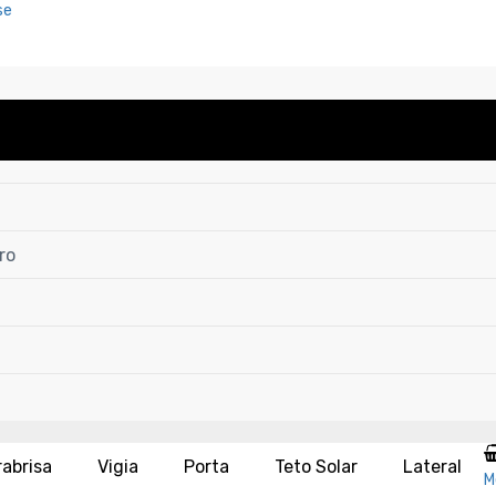
se
ro
rabrisa
Vigia
Porta
Teto Solar
Lateral
M