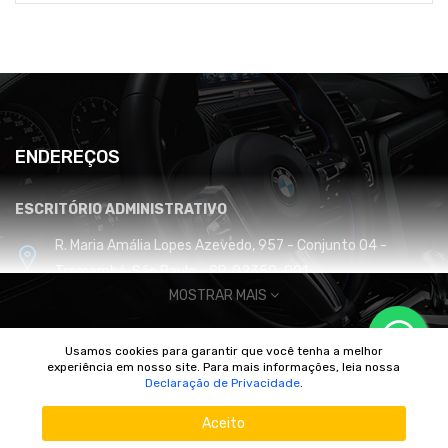
ENDEREÇOS
ESCRITÓRIO ADMINISTRATIVO
R. Maria Amália Lopes Azevedo, 957 - Conjunto 04 -
Tremembé, São Paulo - SP, 02350-001
MOSTRAR MAIS
CENTRO DE DISTRIBUIÇÃO E LOGÍSTICA
Usamos cookies para garantir que você tenha a melhor
Cabreúva / SP
experiência em nosso site. Para mais informações, leia nossa
© 2010/2025 Imperador Motores |
DhiWeb Desenvolvimento de
Declaração de Privacidade
.
Sites
Aceito