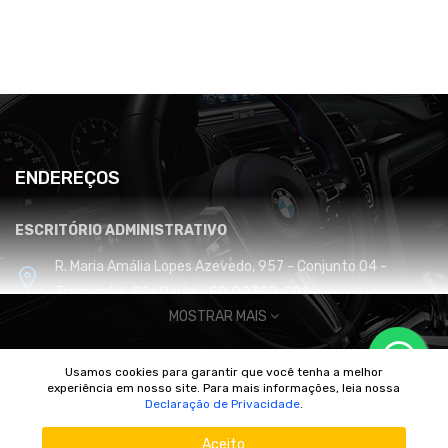
ENDEREÇOS
ESCRITÓRIO ADMINISTRATIVO
R. Maria Amália Lopes Azevedo, 957 - Conjunto 04 -
Tremembé, São Paulo - SP, 02350-001
MOSTRAR MAIS
CENTRO DE DISTRIBUIÇÃO E LOGÍSTICA
Usamos cookies para garantir que você tenha a melhor
Cabreúva / SP
experiência em nosso site. Para mais informações, leia nossa
© 2010/2025 Imperador Motores |
DhiWeb Desenvolvimento de
Declaração de Privacidade
.
Sites
Aceito