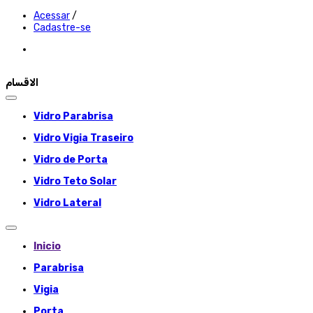
Acessar
/
Cadastre-se
الاقسام
Vidro Parabrisa
Vidro Vigia Traseiro
Vidro de Porta
Vidro Teto Solar
Vidro Lateral
Inicio
Parabrisa
Vigia
Porta