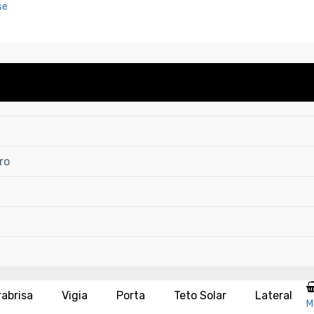
se
ro
rabrisa
Vigia
Porta
Teto Solar
Lateral
M